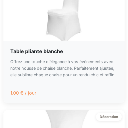
Table pliante blanche
Offrez une touche d'élégance à vos événements avec
notre housse de chaise blanche. Parfaitement ajustée,
elle sublime chaque chaise pour un rendu chic et raffiné.
Facile à installer et à entretenir, cette housse en tissu
doux est idéale pour toutes vos réceptions, mariages,
1.00
€
/ jour
ou dîners formels.
Décoration