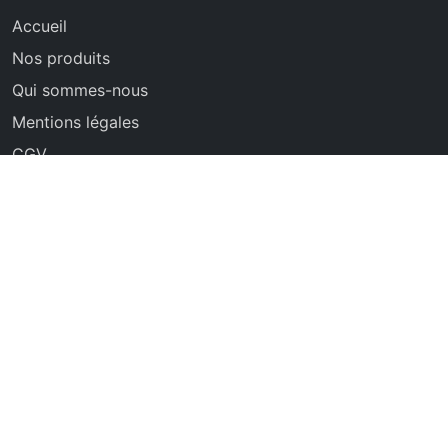
Accueil
Nos produits
Qui sommes-nous
Mentions légales
CGV
Contact
07 45 08 60 41
Haubourdin, Nord
Disponible 7j/7
© 2024 FUNNY LOC - Tous droits réservés
Location de matériel événementiel à Haubourdin | Services