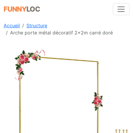
FUNNY
LOC
Accueil
Structure
Arche porte métal décoratif 2x2m carré doré
Précédent
Suiva