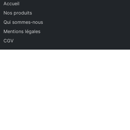
Accueil
Nos produits
Qui sommes-nous
Mentions légales
CGV
Contact
07 45 08 60 41
Haubourdin, Nord
Disponible 7j/7
© 2024 FUNNY LOC - Tous droits réservés
Location de matériel événementiel à Haubourdin | Services
disponibles dans toute la région Hauts-de-France